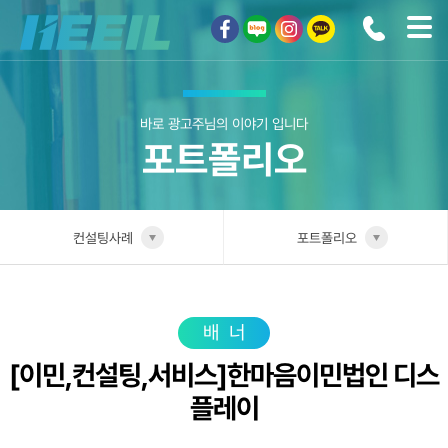
희일커뮤니케이션
바로 광고주님의 이야기 입니다
포트폴리오
컨설팅사례
포트폴리오
희일소개
업종별 전담팀
솔루션안내
포트폴리오
배너
[이민,컨설팅,서비스]한마음이민법인 디스
광고상품
성공사례
플레이
컨설팅사례