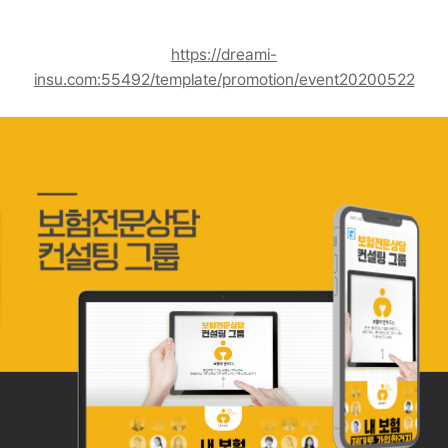
고객센터
광고문의
https://dreami-
insu.com:55492/template/promotion/event20200522