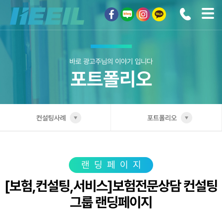
희일커뮤니케이션
바로 광고주님의 이야기 입니다
포트폴리오
컨설팅사례
포트폴리오
희일소개
업종별 전담팀
솔루션안내
포트폴리오
랜딩페이지
[보험,컨설팅,서비스]보험전문상담 컨설팅
광고상품
성공사례
그룹 랜딩페이지
컨설팅사례