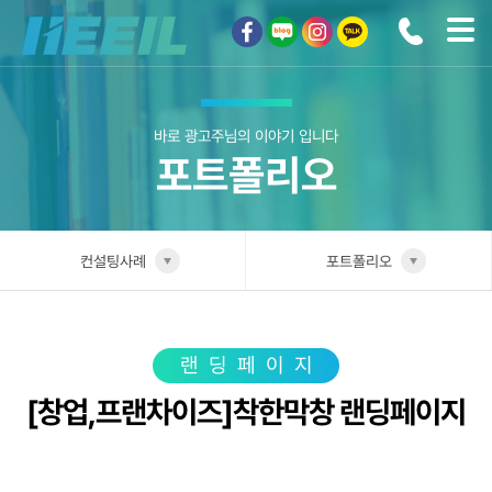
희일커뮤니케이션
바로 광고주님의 이야기 입니다
포트폴리오
컨설팅사례
포트폴리오
희일소개
업종별 전담팀
솔루션안내
포트폴리오
랜딩페이지
[창업,프랜차이즈]착한막창 랜딩페이지
광고상품
성공사례
컨설팅사례