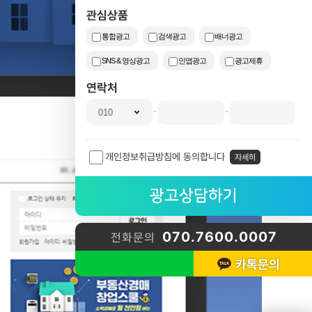
관심상품
통합광고
검색광고
배너광고
SNS & 영상광고
인앱광고
광고제휴
연락처
-
-
개인정보취급방침에 동의합니다
자세히
070.7600.0007
전화문의
카톡문의