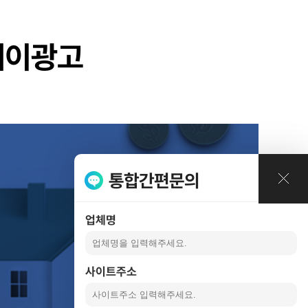
례
레이광고
통합간편문의
업체명
사이트주소