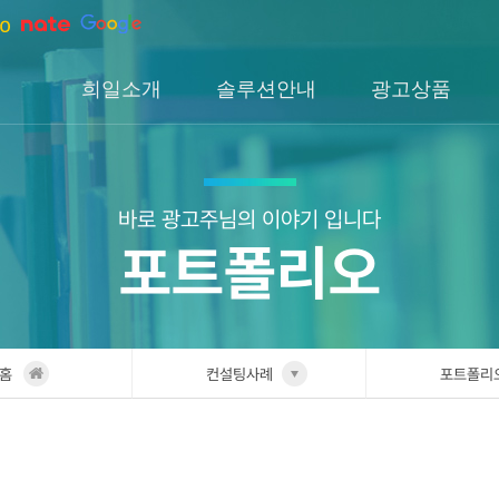
희일소개
솔루션안내
광고상품
회사소개
솔루션소개
검색광고
회사연혁
H1솔루션
DA광고
오시는길
H2솔루션
SNS광고
바로 광고주님의 이야기 입니다
포트폴리오
H3솔루션
인앱광고
이글아이
홈
컨설팅사례
포트폴리
희일소개
업종별 
솔루션안내
포트폴