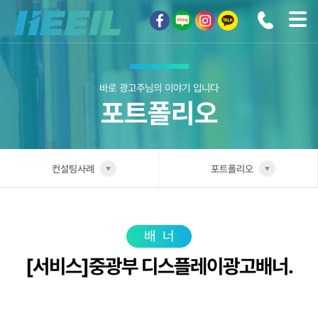
희일커뮤니케이션
바로 광고주님의 이야기 입니다
포트폴리오
컨설팅사례
포트폴리오
희일소개
업종별 전담팀
솔루션안내
포트폴리오
배너
[서비스]중광부 디스플레이광고배너.
광고상품
성공사례
컨설팅사례