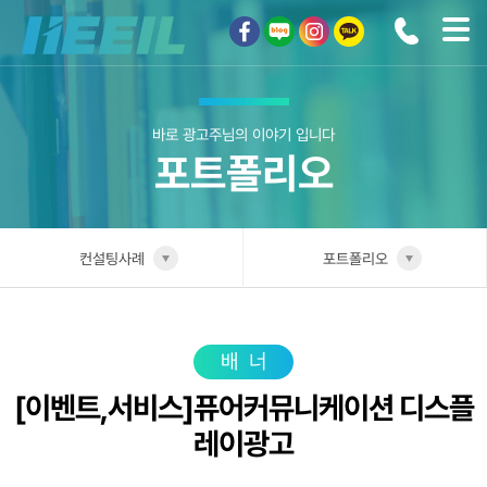
희일커뮤니케이션
바로 광고주님의 이야기 입니다
포트폴리오
컨설팅사례
포트폴리오
희일소개
업종별 전담팀
솔루션안내
포트폴리오
배너
[이벤트,서비스]퓨어커뮤니케이션 디스플
광고상품
성공사례
레이광고
컨설팅사례