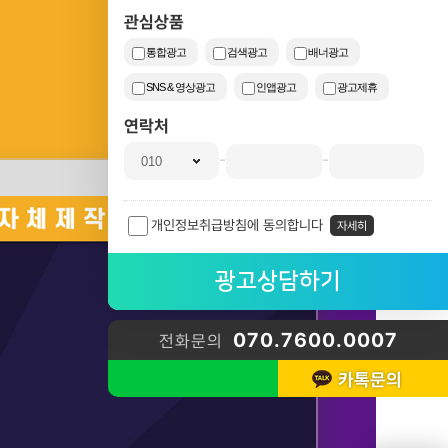
관심상품
통합광고
검색광고
배너광고
SNS & 영상광고
인앱광고
광고제휴
연락처
-
-
개인정보취급방침에 동의합니다
자세히
070.7600.0007
전화문의
카톡문의