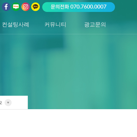
문의전화
070.7600.0007
컨설팅사례
커뮤니티
광고문의
업종별 전담팀
공지사항
광고문의하기
포트폴리오
성공사례
오
전담팀
리오