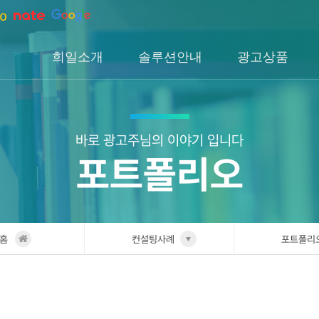
희일소개
솔루션안내
광고상품
회사소개
솔루션소개
검색광고
회사연혁
H1솔루션
DA광고
오시는길
H2솔루션
SNS광고
바로 광고주님의 이야기 입니다
포트폴리오
H3솔루션
인앱광고
이글아이
홈
컨설팅사례
포트폴리
희일소개
업종별 
솔루션안내
포트폴