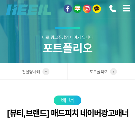
희일커뮤니케이션
바로 광고주님의 이야기 입니다
포트폴리오
컨설팅사례
포트폴리오
희일소개
업종별 전담팀
솔루션안내
포트폴리오
배너
[뷰티,브랜드] 매드피치 네이버광고배너
광고상품
성공사례
컨설팅사례