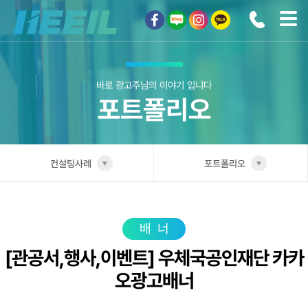
희일커뮤니케이션
바로 광고주님의 이야기 입니다
포트폴리오
컨설팅사례
포트폴리오
희일소개
업종별 전담팀
솔루션안내
포트폴리오
배너
[관공서,행사,이벤트] 우체국공인재단 카카
광고상품
성공사례
오광고배너
컨설팅사례