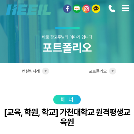
희일커뮤니케이션
바로 광고주님의 이야기 입니다
포트폴리오
컨설팅사례
포트폴리오
희일소개
업종별 전담팀
솔루션안내
포트폴리오
배너
[교육, 학원, 학교] 가천대학교 원격평생교
광고상품
성공사례
육원
컨설팅사례