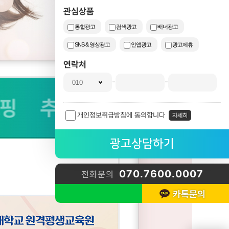
관심상품
통합광고
검색광고
배너광고
SNS & 영상광고
인앱광고
광고제휴
연락처
-
-
개인정보취급방침에 동의합니다
자세히
070.7600.0007
전화문의
카톡문의