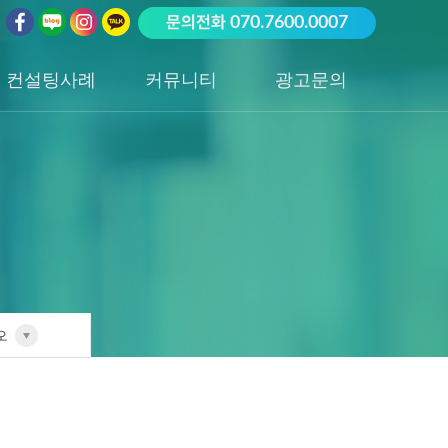
문의전화
070.7600.0007
컨설팅사례
커뮤니티
광고문의
업종별 전담팀
공지사항
광고문의하기
포트폴리오
성공사례
오
전담팀
리오