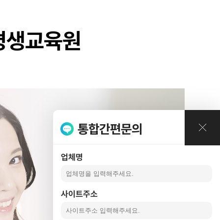
례
격평생교육원
통합간편문의
업체명
사이트주소