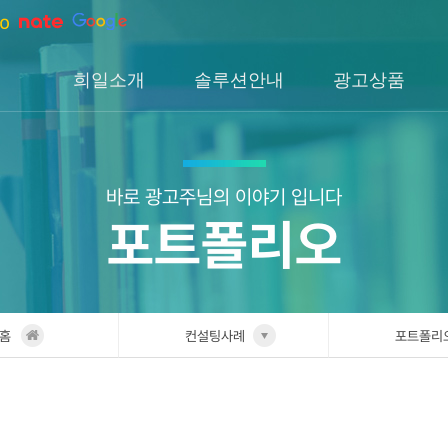
희일소개
솔루션안내
광고상품
회사소개
솔루션소개
검색광고
회사연혁
H1솔루션
DA광고
오시는길
H2솔루션
SNS광고
바로 광고주님의 이야기 입니다
포트폴리오
H3솔루션
인앱광고
이글아이
홈
컨설팅사례
포트폴리
희일소개
업종별 
솔루션안내
포트폴