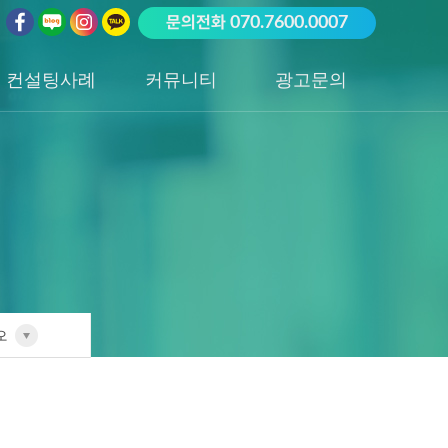
문의전화
070.7600.0007
컨설팅사례
커뮤니티
광고문의
업종별 전담팀
공지사항
광고문의하기
포트폴리오
성공사례
오
전담팀
리오