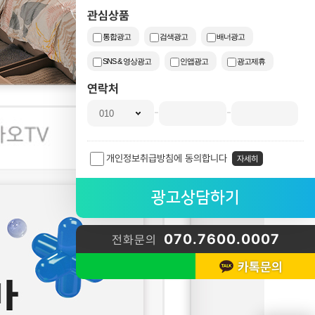
관심상품
통합광고
검색광고
배너광고
SNS & 영상광고
인앱광고
광고제휴
연락처
-
-
개인정보취급방침에 동의합니다
자세히
070.7600.0007
전화문의
카톡문의