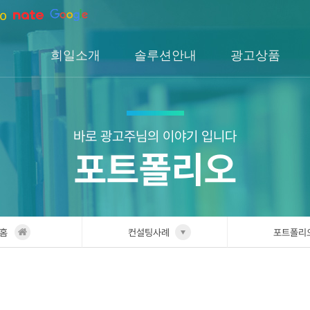
희일소개
솔루션안내
광고상품
회사소개
솔루션소개
검색광고
회사연혁
H1솔루션
DA광고
오시는길
H2솔루션
SNS광고
바로 광고주님의 이야기 입니다
포트폴리오
H3솔루션
인앱광고
이글아이
홈
컨설팅사례
포트폴리
희일소개
업종별 
솔루션안내
포트폴