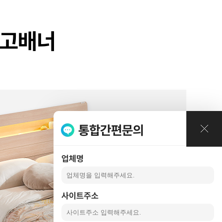
례
광고배너
통합간편문의
업체명
사이트주소