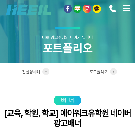
희일커뮤니케이션
바로 광고주님의 이야기 입니다
포트폴리오
컨설팅사례
포트폴리오
희일소개
업종별 전담팀
솔루션안내
포트폴리오
배너
[교육, 학원, 학교] 에이워크유학원 네이버
광고상품
성공사례
광고배너
컨설팅사례