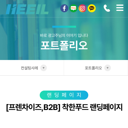
희일커뮤니케이션
바로 광고주님의 이야기 입니다
포트폴리오
컨설팅사례
포트폴리오
희일소개
업종별 전담팀
솔루션안내
포트폴리오
랜딩페이지
[프렌차이즈,B2B] 착한푸드 랜딩페이지
광고상품
성공사례
컨설팅사례