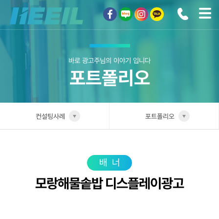
희일커뮤니케이션
바로 광고주님의 이야기 입니다
포트폴리오
컨설팅사례
포트폴리오
희일소개
업종별 전담팀
솔루션안내
포트폴리오
배너
모랑해물솥밥 디스플레이광고
광고상품
성공사례
컨설팅사례