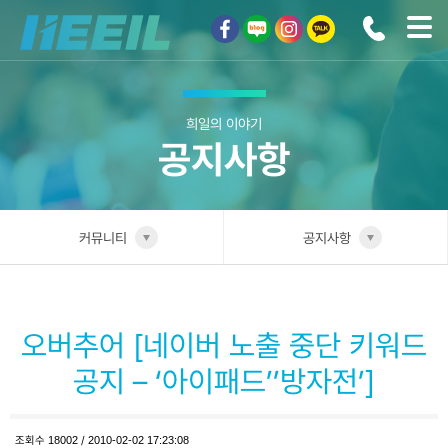
희일커뮤니케이션
희일의 이야기
공지사항
커뮤니티
공지사항
희일소개
공지사항
솔루션안내
오버추어 [네이버 노출 중단 키워드
광고상품
공지 – ‘아이패드’’방자전’]
컨설팅사례
조회수
18002
/
2010-02-02 17:23:08