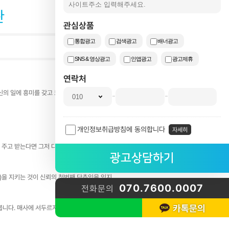
관
관심상품
통합광고
검색광고
배너광고
SNS & 영상광고
인앱광고
광고제휴
연락처
빠른문의
신의 일에 흥미를 갖고 보다 즐겁게 일하는 것
-
-
개인정보취급방침에 동의합니다
자세히
 주고 받는다면 그저 다른 사람들의 얘기가 아
)을 지키는 것이 신뢰의 첫번째 단추임을 잊지
070.7600.0007
전화문의
카톡문의
다. 매사에 서두르지 않고, 조금 더 넓은 시