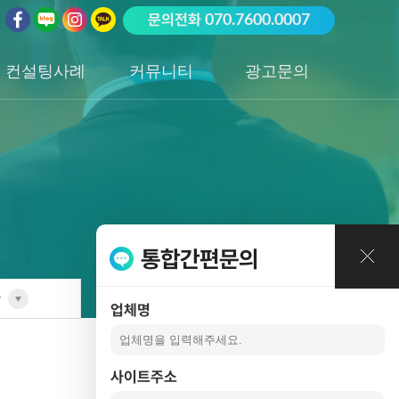
문의전화
070.7600.0007
컨설팅사례
커뮤니티
광고문의
업종별 전담팀
공지사항
광고문의하기
포트폴리오
성공사례
통합간편문의
항
업체명
항
사이트주소