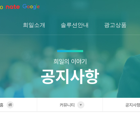
희일소개
솔루션안내
광고상품
회사소개
솔루션소개
검색광고
회사연혁
H1솔루션
DA광고
오시는길
H2솔루션
SNS광고
희일의 이야기
공지사항
H3솔루션
인앱광고
이글아이
홈
커뮤니티
공지사
희일소개
공지사
솔루션안내