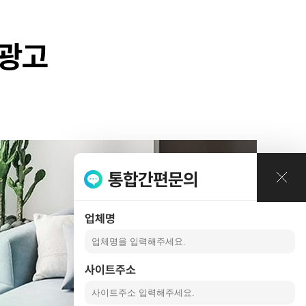
례
버광고
통합간편문의
업체명
사이트주소