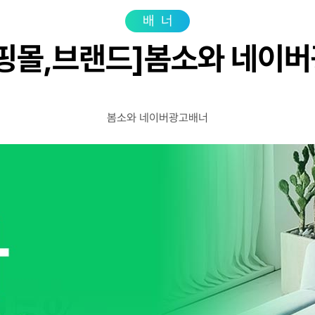
광고상품
성공사
배너
컨설팅사례
핑몰,브랜드]봄소와 네이
고객센터
광고문의
봄소와 네이버광고배너