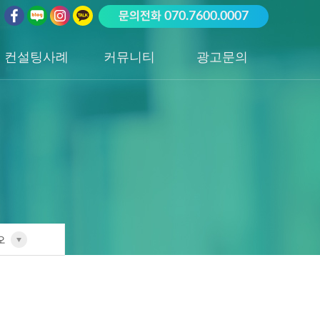
문의전화
070.7600.0007
컨설팅사례
커뮤니티
광고문의
업종별 전담팀
공지사항
광고문의하기
포트폴리오
성공사례
오
전담팀
리오