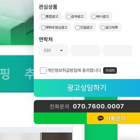
관심상품
통합광고
검색광고
배너광고
SNS & 영상광고
인앱광고
광고제휴
연락처
-
-
개인정보취급방침에 동의합니다
자세히
070.7600.0007
전화문의
카톡문의