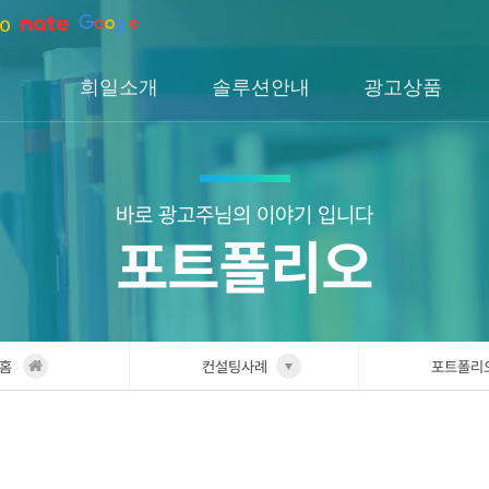
희일소개
솔루션안내
광고상품
회사소개
솔루션소개
검색광고
회사연혁
H1솔루션
DA광고
오시는길
H2솔루션
SNS광고
바로 광고주님의 이야기 입니다
포트폴리오
H3솔루션
인앱광고
이글아이
홈
컨설팅사례
포트폴리
희일소개
업종별 
솔루션안내
포트폴