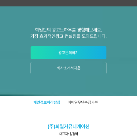
A
H솔루션플러스 활용의 리딩은 담당마케터가 집행하며 희일 광고주님
이신 경우 해당 솔루션을 직접 열람이 가능합니다.
동시다발적 접속이 가능하여 솔루션 활용을 통해 조금더 체계적이고
전문적인 광고 관리를 받으실 수 있습니다.
솔루션 문의는 담당마케터를 통해 커뮤니케이션 집행하시면 되며 그
외 문의는 www.heeil.com 카톡상담, 톡톡상담, 유선상담 언제든 가
희일만의 광고노하우를 경험해보세요.
능합니다!
가장 효과적인광고 컨설팅을 도와드립니다.
광고문의하기
회사소개서다운
개인정보처리방침
이메일무단수집거부
(주)희일커뮤니케이션
대표자 : 김경익