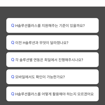
Q
H솔루션플러스를 지원해주는 기준이 있을까요?
A
H솔루션플러스의 경우 광고 집행을 위한 통합광고플랫폼으로 희일 광
Q
이전 H솔루션과 무엇이 달라졌나요?
고주님 대상으로 지원이 가능합니다.
별도 광고비에 대한 기준은 없으나, 솔루션 활용시 데이터의 누적을 통
한 분석 / 활용을 위해서는
유입데이터를 확인 할 수 있을 정도의 규모의 광고주님이시면 솔루션
A
이전에는 단순히 각 광고 운영별 지원 프로그램이였다면, 현재는 분리
을 적극적으로 활용하여 효율을 극대화 할 수 있습니다.
Q
각 솔루션별 연동은 희일에서 진행해주시나요?
된 매체 데이터를 한곳에서 확인할 수 있으며,
각 툴을 활용한 분석까지 가능하게 되어 이전보다 조금 더 업그레이드
된 솔루션이라고 보시면 됩니다.
특히, 이글아이의 경우는 24시간 모니터링을 1분만에 확인이 가능하
A
네. H솔루션플러스는 광고주님의 각 계정을 연동하여 데이터를 확인
여 많은 광고주님들께 도움이 되리라 생각됩니다.
Q
모바일에서도 확인이 가능한가요?
할 수 있으며,
해당 작업은 희일의 담당부서에서 모두 집행합니다. 담당마케터를 통
해서 말씀주시면 H솔루션플러스를 활용하실 수 있습니다.
A
네. 모든 솔루션은 모바일 환경에서도 최적화되어 있어 언제 어디서든
Q
H솔루션플러스를 어떻게 활용해야 하는지 모르겠어요
모바일에서도 확인이 가능합니다.