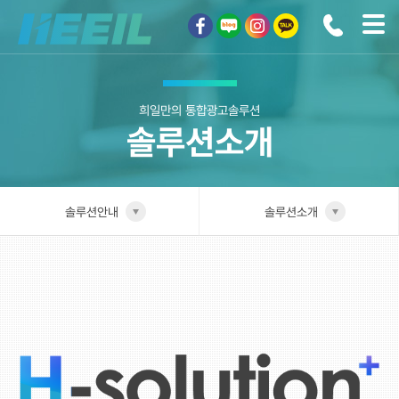
희일커뮤니케이션
희일만의 통합광고솔루션
솔루션소개
솔루션안내
솔루션소개
희일소개
솔루션소개
솔루션안내
H1솔루션
광고상품
H2솔루션
컨설팅사례
H3솔루션