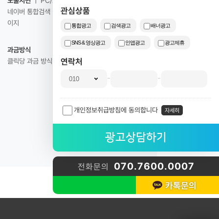
노출지면
ㅣ PC/모바일
관심상품
네이버 통합검색 결과 / 네이버 서비스 영역 / 외부페
이지
통합광고
검색광고
배너광고
SNS & 영상광고
인앱광고
광고제휴
과금방식
연락처
클릭당 과금 방식
-
-
개인정보취급방침에 동의합니다
자세히
070.7600.0007
전화문의
카톡문의