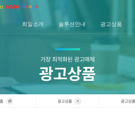
희일소개
솔루션안내
광고상품
회사소개
솔루션소개
검색광고
회사연혁
H1솔루션
DA광고
오시는길
H2솔루션
SNS광고
가장 최적화된 광고매체
광고상품
H3솔루션
인앱광고
이글아이
홈
광고상품
광고상
희일소개
검색광
솔루션안내
DA광