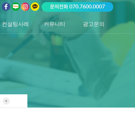
문의전화
070.7600.0007
컨설팅사례
커뮤니티
광고문의
업종별 전담팀
공지사항
광고문의하기
포트폴리오
성공사례
품
고
고