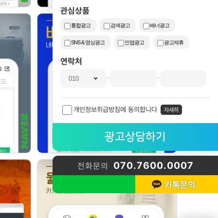
관심상품
통합광고
검색광고
배너광고
SNS & 영상광고
인앱광고
광고제휴
연락처
-
-
개인정보취급방침에 동의합니다
자세히
070.7600.0007
전화문의
카톡문의