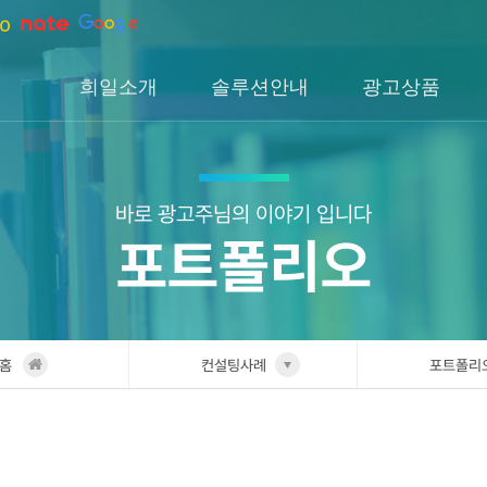
희일소개
솔루션안내
광고상품
회사소개
솔루션소개
검색광고
회사연혁
H1솔루션
DA광고
오시는길
H2솔루션
SNS광고
바로 광고주님의 이야기 입니다
포트폴리오
H3솔루션
인앱광고
이글아이
홈
컨설팅사례
포트폴리
희일소개
업종별 
솔루션안내
포트폴