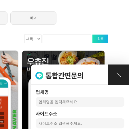
례
배너
검색
통합간편문의
업체명
사이트주소