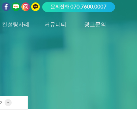
문의전화
070.7600.0007
컨설팅사례
커뮤니티
광고문의
업종별 전담팀
공지사항
광고문의하기
포트폴리오
성공사례
오
전담팀
리오