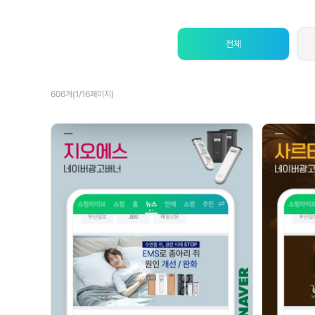
전체
606개(1/16페이지)