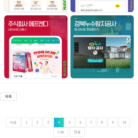
목록
처음
1
2
3
4
5
6
7
8
9
10
다음
맨끝