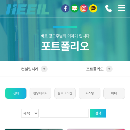
희일커뮤니케이션
바로 광고주님의 이야기 입니다
포트폴리오
컨설팅사례
포트폴리오
희일소개
업종별 전담팀
전체
랜딩페이지
블로그스킨
포스팅
배너
솔루션안내
포트폴리오
광고상품
성공사례
검색
컨설팅사례