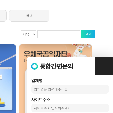
례
배너
검색
통합간편문의
업체명
사이트주소