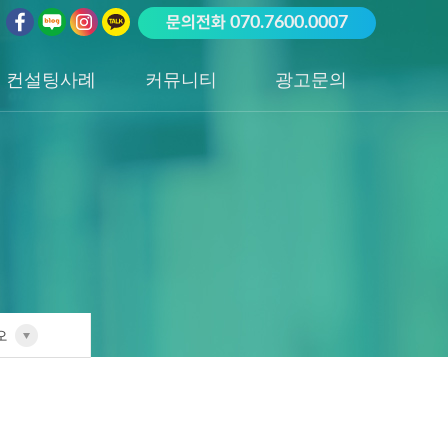
문의전화
070.7600.0007
컨설팅사례
커뮤니티
광고문의
업종별 전담팀
공지사항
광고문의하기
포트폴리오
성공사례
오
전담팀
리오