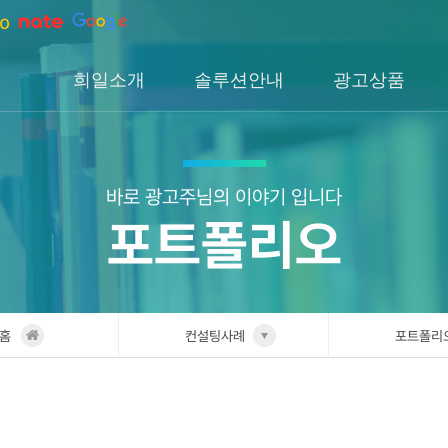
희일소개
솔루션안내
광고상품
회사소개
솔루션소개
검색광고
회사연혁
H1솔루션
DA광고
오시는길
H2솔루션
SNS광고
바로 광고주님의 이야기 입니다
포트폴리오
H3솔루션
인앱광고
이글아이
홈
컨설팅사례
포트폴리
희일소개
업종별 
솔루션안내
포트폴