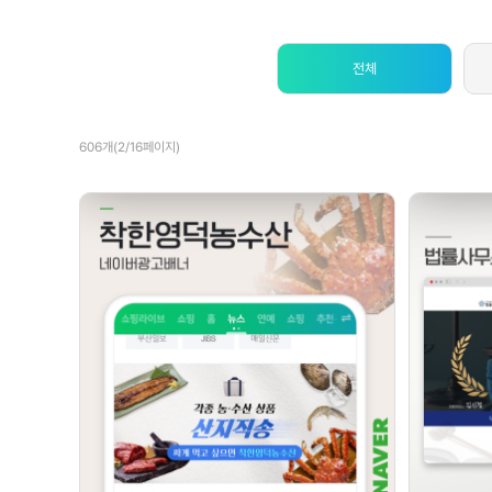
전체
606개(2/16페이지)