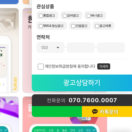
관심상품
통합광고
검색광고
배너광고
SNS & 영상광고
인앱광고
광고제휴
연락처
-
-
개인정보취급방침에 동의합니다
자세히
070.7600.0007
전화문의
카톡문의