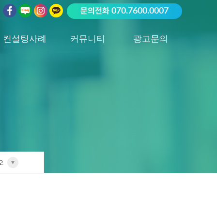
문의전화
070.7600.0007
컨설팅사례
커뮤니티
광고문의
업종별 전담팀
공지사항
광고문의하기
포트폴리오
성공사례
오
전담팀
리오