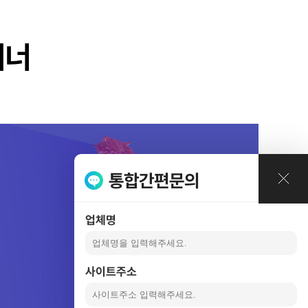
례
배너
통합간편문의
업체명
사이트주소