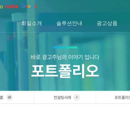
희일소개
솔루션안내
광고상품
회사소개
솔루션소개
검색광고
회사연혁
H1솔루션
DA광고
오시는길
H2솔루션
SNS광고
바로 광고주님의 이야기 입니다
포트폴리오
H3솔루션
인앱광고
이글아이
홈
컨설팅사례
포트폴리
희일소개
업종별 
솔루션안내
포트폴