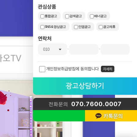
관심상품
통합광고
검색광고
배너광고
SNS & 영상광고
인앱광고
광고제휴
연락처
-
-
개인정보취급방침에 동의합니다
자세히
070.7600.0007
전화문의
카톡문의