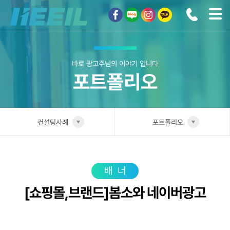
희일커뮤니케이션
바로 광고주님의 이야기 입니다
포트폴리오
컨설팅사례
포트폴리오
희일소개
업종별 전담팀
솔루션안내
포트폴리오
배너
[쇼핑몰,브랜드]봄소와 네이버광고
광고상품
성공사례
컨설팅사례