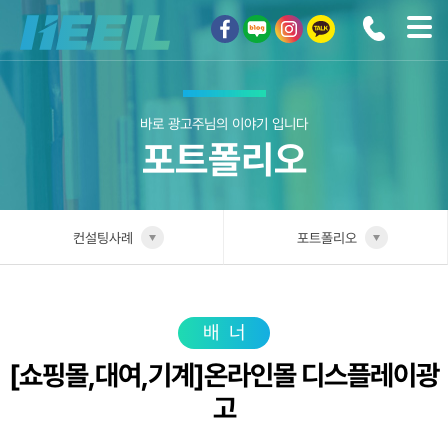
희일커뮤니케이션
바로 광고주님의 이야기 입니다
포트폴리오
컨설팅사례
포트폴리오
희일소개
업종별 전담팀
솔루션안내
포트폴리오
배너
[쇼핑몰,대여,기계]온라인몰 디스플레이광
광고상품
성공사례
고
컨설팅사례