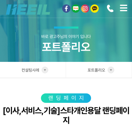
희일커뮤니케이션
바로 광고주님의 이야기 입니다
포트폴리오
컨설팅사례
포트폴리오
희일소개
업종별 전담팀
솔루션안내
포트폴리오
랜딩페이지
[이사,서비스,기술]스타개인용달 랜딩페이
광고상품
성공사례
지
컨설팅사례