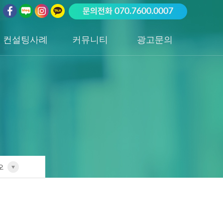
문의전화
070.7600.0007
컨설팅사례
커뮤니티
광고문의
업종별 전담팀
공지사항
광고문의하기
포트폴리오
성공사례
오
전담팀
리오