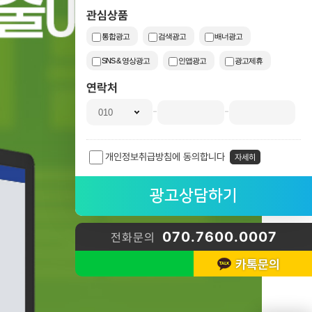
관심상품
통합광고
검색광고
배너광고
SNS & 영상광고
인앱광고
광고제휴
연락처
-
-
개인정보취급방침에 동의합니다
자세히
070.7600.0007
전화문의
카톡문의