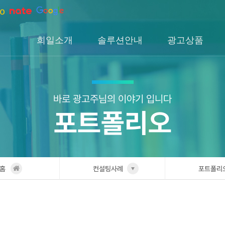
희일소개
솔루션안내
광고상품
회사소개
솔루션소개
검색광고
회사연혁
H1솔루션
DA광고
오시는길
H2솔루션
SNS광고
바로 광고주님의 이야기 입니다
포트폴리오
H3솔루션
인앱광고
이글아이
홈
컨설팅사례
포트폴리
희일소개
업종별 
솔루션안내
포트폴