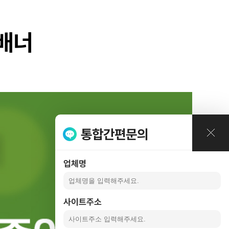
례
배너
통합간편문의
업체명
사이트주소