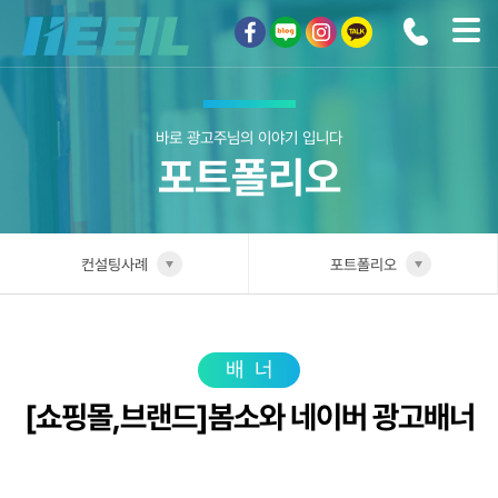
희일커뮤니케이션
바로 광고주님의 이야기 입니다
포트폴리오
컨설팅사례
포트폴리오
희일소개
업종별 전담팀
솔루션안내
포트폴리오
배너
[쇼핑몰,브랜드]봄소와 네이버 광고배너
광고상품
성공사례
컨설팅사례