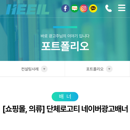
희일커뮤니케이션
바로 광고주님의 이야기 입니다
포트폴리오
컨설팅사례
포트폴리오
희일소개
업종별 전담팀
솔루션안내
포트폴리오
배너
[쇼핑몰, 의류] 단체로고티 네이버광고배너
광고상품
성공사례
컨설팅사례