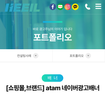
희일커뮤니케이션
바로 광고주님의 이야기 입니다
포트폴리오
컨설팅사례
포트폴리오
희일소개
업종별 전담팀
솔루션안내
포트폴리오
배너
[쇼핑몰,브랜드] atam 네이버광고배너
광고상품
성공사례
컨설팅사례