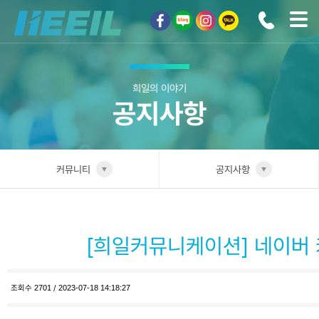
희일커뮤니케이션
희일의 이야기
공지사항
커뮤니티
공지사항
희일소개
공지사항
솔루션안내
[희일커뮤니케이션] 네이버
광고상품
조회수
2701
/
2023-07-18 14:18:27
컨설팅사례