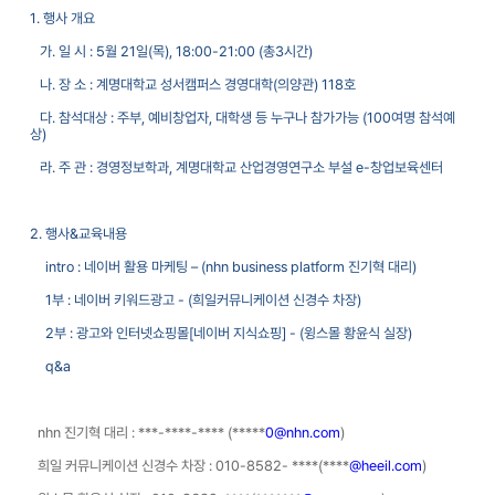
1.
행사 개요
가
.
일 시
: 5
월
21
일
(
목
), 18:00-21:00 (
총
3
시간
)
나
.
장 소
:
계명대학교 성서캠퍼스 경영대학
(
의양관
) 118
호
다
.
참석대상
:
주부
,
예비창업자
,
대학생 등 누구나 참가가능
(100
여명 참석예
상
)
라
.
주 관
:
경영정보학과
,
계명대학교 산업경영연구소 부설
e-
창업보육센터
2.
행사
&
교육내용
intro :
네이버 활용 마케팅 –
(nhn business platform
진기혁 대리
)
1
부
:
네이버 키워드광고
- (
희일커뮤니케이션 신경수 차장
)
2
부
:
광고와 인터넷쇼핑몰
[
네이버 지식쇼핑
] - (
윙스몰 황윤식 실장
)
q&a
nhn
진기혁 대리
: ***-****-**** (*****
0@nhn.com
)
희일 커뮤니케이션 신경수 차장
: 010-8582- ****(****
@heeil.com
)