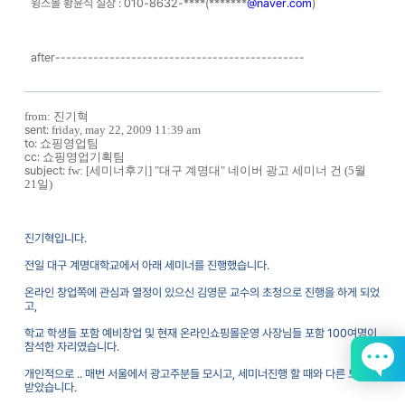
윙스몰 황윤식 실장
: 010-8632-****(*******
@naver.com
)
after----------------------------------------------
from:
진기혁
sent:
friday, may 22, 2009 11:39 am
to:
쇼핑영업팀
cc:
쇼핑영업기획팀
subject:
fw: [
세미너후기
] "
대구
계명대
"
네이버
광고
세미너
건
(5
월
21
일
)
진기혁입니다
.
전일 대구 계명대학교에서 아래 세미너를 진행했습니다
.
온라인 창업쪽에 관심과 열정이 있으신 김영문 교수의 초청으로 진행을 하게 되었
고
,
학교 학생들 포함 예비창업 및 현재 온라인쇼핑몰운영 사장님들 포함
100
여명이
참석한 자리였습니다
.
개인적으로
..
매번 서울에서 광고주분들 모시고
,
세미너진행 할 때와 다른 느낌을
받았습니다
.