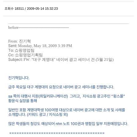
고객센터
조회수
18311
/
2009-05-14 15:32:23
광고문의
before-----------------------------------------
From:
진기혁
Sent:
Monday, May 18, 2009 3:39 PM
To:
쇼핑영업팀
Cc:
쇼핑영업기획팀
Subject:
FW: "
대구
계명대
"
네이버
광고
세미너
건
(5
월
21
일
)
진기혁입니다
.
금주 목요일 대구 계명대의 요청으로 네이버 광고 세미너를 진행합니다
.
sa
쪽의 대행사 지원
(
희일커뮤니케이션
)
그리고
,
지식쇼핑 광고주인 “윙스몰”
황윤식 실장을 통해
일반인 포함 계명대학생
100
여명 대상으로 네이버 광고에 대한 소개 및 사례를
소개합니다
. (
키워드 광고
/
지식쇼핑 외
)
많은 학생들의 청강도 예상되어
nhn
노트
100
권과 명함집 일부 지원예정입니다
.
=======================================