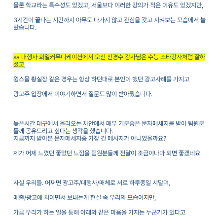
물론 학교라는 특수성도 있겠고
,
서울보다 이러한 강의가 적은 이유도 있겠지만
,
3
시간이 끝나는 시간까지 아무도 나가지 않고 관심을 갖고 지켜보는 모습에서 놀
랐습니다
.
sa
대행사 희일커뮤니케이션에서 오신 신경수 강사님은 수능 스타강사처럼 잘하
셨고
,
윙스몰 황실장 같은 경우는 항상 하던대로 본인이 했던 광고사례를 가지고
광고주 입장에서 이야기하면서 질문도 많이 받아줬습니다
.
늦은시간 대구에서 올라오는 차안에서 매우 기분좋은 문자메세지를 받아 팀원분
들께 공유드리고 싶다는 생각을 했습니다
.
지금까지 받아본 문자메세지중 가장 긴 메시지가 아니었을까요
?
제가 어제 느꼈던 좋았던 느낌을 팀원분들께 전달이 조금이나마 되면 좋겠네요
.
사실 우리들
.
어쩌면 광고주
/
대행사
/
매체로 서로 하루종일 시달며
,
매출
/
광고에 치이면서 보내는게 현실 속 우리의 모습이지만
,
가끔 우리가 하는 일을 통해 아래와 같은 마음을 가지는 누군가가 있다고