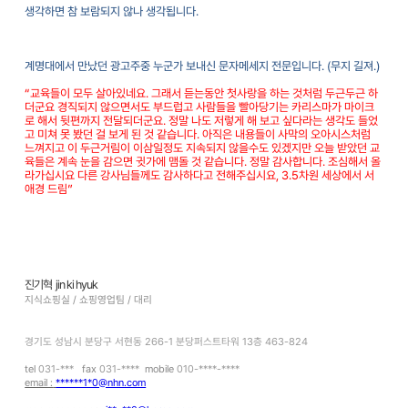
생각하면 참 보람되지 않나 생각됩니다
.
계명대에서 만났던 광고주중 누군가 보내신 문자메세지 전문입니다
. (
무지 길져
.)
“교육들이 모두 살아있네요
.
그래서 듣는동안 첫사랑을 하는 것처럼 두근두근 하
더군요 경직되지 않으면서도 부드럽고 사람들을 빨아당기는 카리스마가 마이크
로 해서 뒷편까지 전달되더군요
.
정말 나도 저렇게 해 보고 싶다라는 생각도 들었
고 미쳐 못 봤던 걸 보게 된 것 같습니다
.
아직은 내용들이 사막의 오아시스처럼
느껴지고 이 두근거림이 이삼일정도 지속되지 않을수도 있겠지만 오늘 받았던 교
육들은 계속 눈을 감으면 귓가에 맴돌 것 같습니다
.
정말 감사합니다
.
조심해서 올
라가십시요 다른 강사님들께도 감사하다고 전해주십시요
, 3.5
차원 세상에서 서
애경 드림”
진기혁
jin ki hyuk
지식쇼핑실
/
쇼핑영업팀
/
대리
경기도 성남시 분당구 서현동
266-1
분당퍼스트타워
13
층
463-824
tel
031-***
fax
031-****
mobile
010-****-****
email :
******1*0@nhn.com