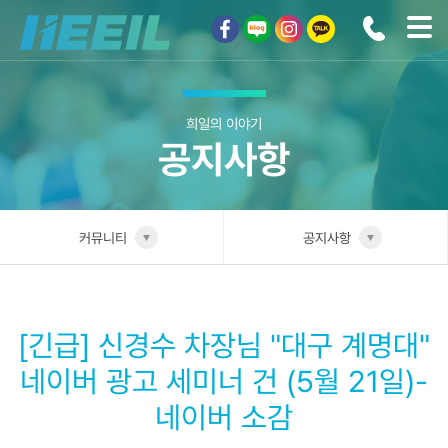
희일커뮤니케이션
희일의 이야기
공지사항
커뮤니티
공지사항
희일소개
공지사항
솔루션안내
[긴급] 신경수 차장님 "대구 계명대"
광고상품
네이버 광고 세미너 건 (5월 21일)-
네이버 소감
컨설팅사례