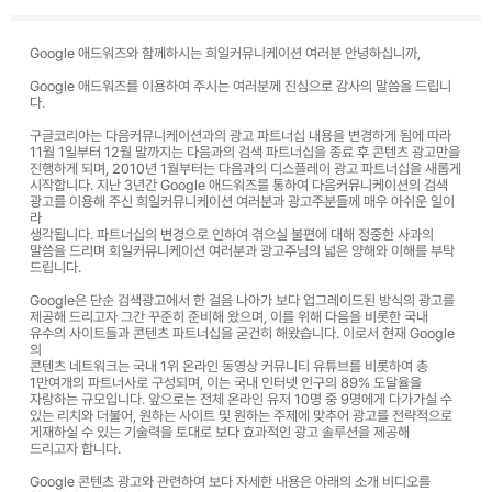
고객센터
광고문의
Google 애드워즈와 함께하시는 희일커뮤니케이션 여러분 안녕하십니까,
Google 애드워즈를 이용하여 주시는 여러분께 진심으로 감사의 말씀을 드립니
다.
구글코리아는 다음커뮤니케이션과의 광고 파트너십 내용을 변경하게 됨에 따라
11월 1일부터 12월 말까지는 다음과의 검색 파트너십을 종료 후 콘텐츠 광고만을
진행하게 되며, 2010년 1월부터는 다음과의 디스플레이 광고 파트너십을 새롭게
시작합니다. 지난 3년간 Google 애드워즈를 통하여 다음커뮤니케이션의 검색
광고를 이용해 주신 희일커뮤니케이션 여러분과 광고주분들께 매우 아쉬운 일이
라
생각됩니다. 파트너십의 변경으로 인하여 겪으실 불편에 대해 정중한 사과의
말씀을 드리며 희일커뮤니케이션 여러분과 광고주님의 넓은 양해와 이해를 부탁
드립니다.
Google은 단순 검색광고에서 한 걸음 나아가 보다 업그레이드된 방식의 광고를
제공해 드리고자 그간 꾸준히 준비해 왔으며, 이를 위해 다음을 비롯한 국내
유수의 사이트들과 콘텐츠 파트너십을 굳건히 해왔습니다. 이로서 현재 Google
의
콘텐츠 네트워크는 국내 1위 온라인 동영상 커뮤니티 유튜브를 비롯하여 총
1만여개의 파트너사로 구성되며, 이는 국내 인터넷 인구의 89% 도달율을
자랑하는 규모입니다. 앞으로는 전체 온라인 유저 10명 중 9명에게 다가가실 수
있는 리치와 더불어, 원하는 사이트 및 원하는 주제에 맞추어 광고를 전략적으로
게재하실 수 있는 기술력을 토대로 보다 효과적인 광고 솔루션을 제공해
드리고자 합니다.
Google 콘텐츠 광고와 관련하여 보다 자세한 내용은 아래의 소개 비디오를