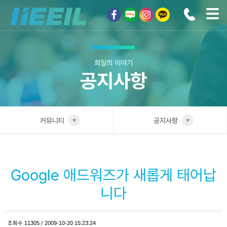
희일커뮤니케이션
희일의 이야기
공지사항
커뮤니티
공지사항
희일소개
공지사항
솔루션안내
Google 애드워즈가 새롭게 태어납
광고상품
니다
컨설팅사례
조회수
11305
/
2009-10-20 15:23:24