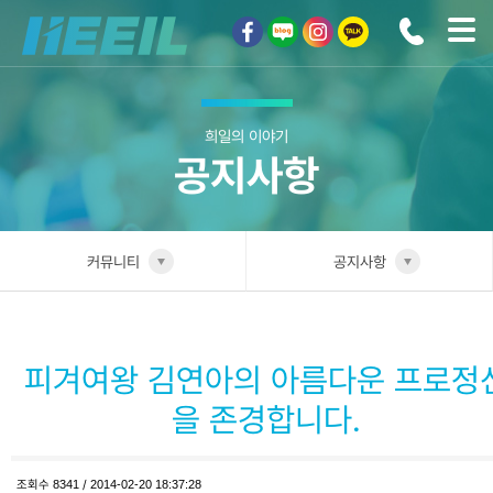
희일커뮤니케이션
희일의 이야기
공지사항
커뮤니티
공지사항
희일소개
공지사항
솔루션안내
피겨여왕 김연아의 아름다운 프로정
광고상품
을 존경합니다.
컨설팅사례
조회수
8341
/
2014-02-20 18:37:28