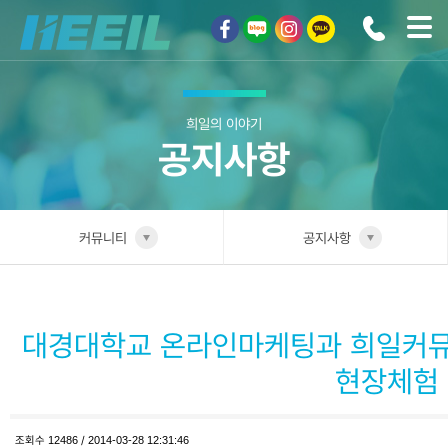
희일커뮤니케이션
희일의 이야기
공지사항
커뮤니티
공지사항
희일소개
공지사항
솔루션안내
대경대학교 온라인마케팅과 희일커뮤
광고상품
현장체험
컨설팅사례
조회수
12486
/
2014-03-28 12:31:46