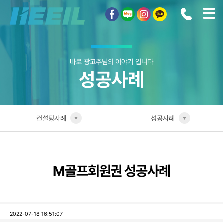
희일커뮤니케이션
바로 광고주님의 이야기 입니다
성공사례
컨설팅사례
성공사례
희일소개
업종별 전담팀
솔루션안내
포트폴리오
M골프회원권 성공사례
광고상품
성공사례
컨설팅사례
2022-07-18 16:51:07